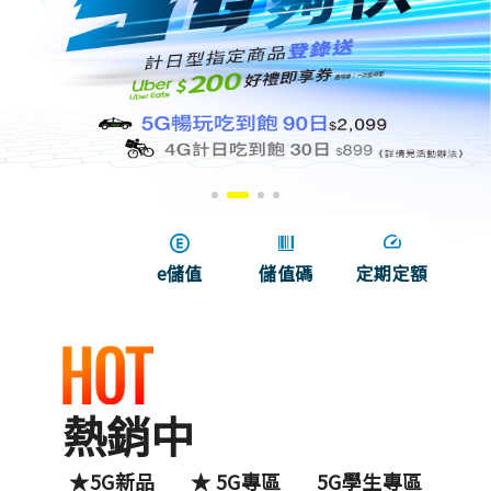
e儲值
儲值碼
定期定額
熱銷中
R專區
★5G新品
★ 5G專區
5G學生專區
熱