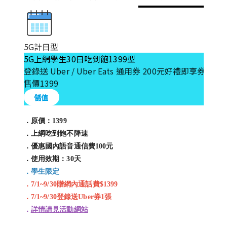
5G計日型
5
5G上網學生30日吃到飽1399型
5
登錄送 Uber / Uber Eats 通用券 200元好禮即享券1張
登
售價
1399
售
儲值
．原價：1399
．
．上網吃到飽不降速
．
．優惠國內語音通信費100元
．
．使用效期：30天
．
．學生限定
．
．7/1~9/30贈網內通話費$1399
．
．7/1~9/30登錄送Uber券1張
．
．
詳情請見活動網站
．
．