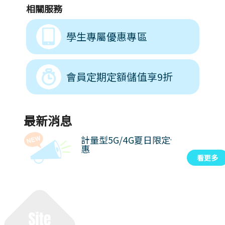
相關服務
學生專屬優惠專區
會員定期定額儲值享9折
最新消息
計日型新品開賣  暢速
計量型5G/4G夏日限定優
這夏聊出精采
新體驗
惠
生計日型
看更多